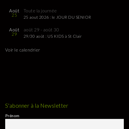
Août
Toute la journée
25
25 aout 2026 : le JOUR DU SENIOR
Août
août 29
-
août 30
29
29/30 août : US KIDS à St Clair
Voir le calendrier
S'abonner à la Newsletter
Prénom