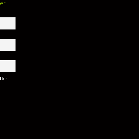
ter
tter