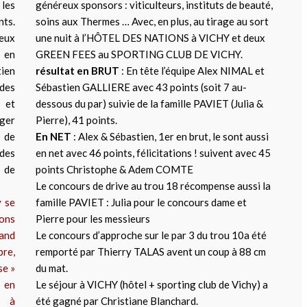
les
généreux sponsors : viticulteurs, instituts de beauté,
nts.
soins aux Thermes … Avec, en plus, au tirage au sort
reux
une nuit à l’HÔTEL DES NATIONS à VICHY et deux
t en
GREEN FEES au SPORTING CLUB DE VICHY.
tien
résultat en BRUT
: En tête l’équipe Alex NIMAL et
des
Sébastien GALLIERE avec 43 points (soit 7 au-
 et
dessous du par) suivie de la famille PAVIET (Julia &
ager
Pierre), 41 points.
 de
En NET
: Alex & Sébastien, 1er en brut, le sont aussi
des
en net avec 46 points, félicitations ! suivent avec 45
 de
points Christophe & Adem COMTE
Le concours de drive au trou 18 récompense aussi la
y se
famille PAVIET : Julia pour le concours dame et
ions
Pierre pour les messieurs
and
Le concours d’approche sur le par 3 du trou 10a été
re,
remporté par Thierry TALAS avent un coup à 88 cm
se »
du mat.
 en
Le séjour à VICHY (hôtel + sporting club de Vichy) a
, à
été gagné par Christiane Blanchard.