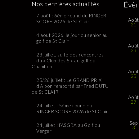
Nos dernières actualités
Évèn
7 août : 6ème round du RINGER
Août
SCORE 2026 de St Clair
21
4 aout 2026, le jour du senior au
golf de St Clair
Août
23
28 juillet, suite des rencontres
du « Club des 5 » au golf du
Chambon
Août
25
25/26 juillet : Le GRAND PRIX
d’Albon remporté par Fred DUTU
de St CLAIR
Août
29
24 juillet : 5ème round du
RINGER SCORE 2026 de St Clair
Sep
24 juillet : l’ASGRA au Golf du
3
Verger