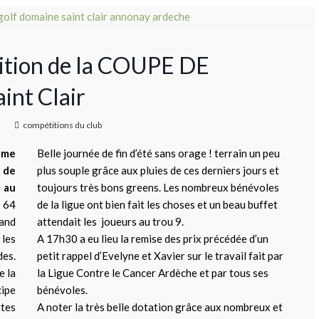
ition de la COUPE DE
int Clair
compétitions du club
ème
Belle journée de fin d’été sans orage ! terrain un peu
e de
plus souple grâce aux pluies de ces derniers jours et
)
au
toujours très bons greens. Les nombreux bénévoles
 64
de la ligue ont bien fait les choses et un beau buffet
rand
attendait les joueurs au trou 9.
les
A 17h30 a eu lieu la remise des prix précédée d’un
es.
petit rappel d’Evelyne et Xavier sur le travail fait par
e la
la Ligue Contre le Cancer Ardèche et par tous ses
cipe
bénévoles.
rtes
A noter la très belle dotation grâce aux nombreux et