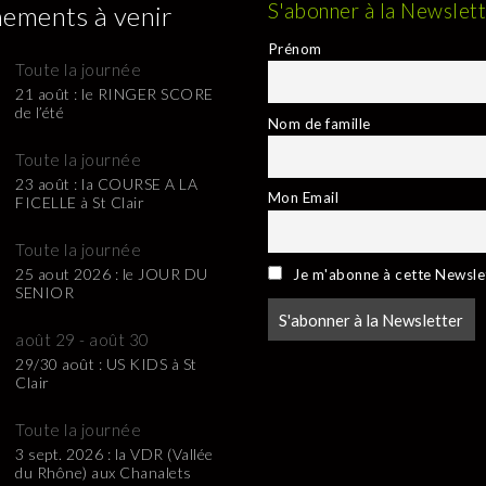
S'abonner à la Newslet
ements à venir
Prénom
Toute la journée
21 août : le RINGER SCORE
de l’été
Nom de famille
Toute la journée
23 août : la COURSE A LA
Mon Email
FICELLE à St Clair
Toute la journée
25 aout 2026 : le JOUR DU
Je m'abonne à cette Newsle
SENIOR
août 29
-
août 30
29/30 août : US KIDS à St
Clair
Toute la journée
3 sept. 2026 : la VDR (Vallée
du Rhône) aux Chanalets