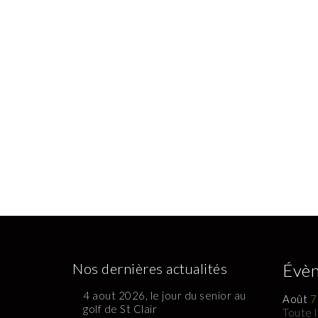
Nos dernières actualités
Évèn
4 aout 2026, le jour du senior au
Août
7
golf de St Clair
Toute 