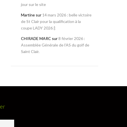
jour sur le site
Martine
sur
14 mars 2026 : belle victoire
de St Clair pour la qualification à la
coupe LADY 2026 🍾
CHIRADE MARC
sur
8 février 2026 :
Assemblée Générale de l’AS du golf de
Saint Clair.
ter