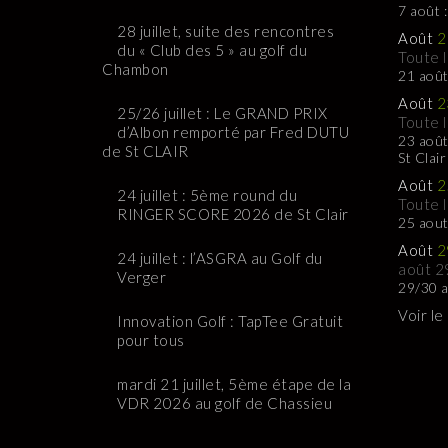
7 août 
28 juillet, suite des rencontres
Août
2
du « Club des 5 » au golf du
Toute 
Chambon
21 août
Août
2
25/26 juillet : Le GRAND PRIX
Toute 
d’Albon remporté par Fred DUTU
23 août
de St CLAIR
St Clair
Août
2
24 juillet : 5ème round du
Toute 
RINGER SCORE 2026 de St Clair
25 aou
Août
2
24 juillet : l’ASGRA au Golf du
août 2
Verger
29/30 a
Voir le
Innovation Golf : TapTee Gratuit
pour tous
mardi 21 juillet, 5ème étape de la
VDR 2026 au golf de Chassieu