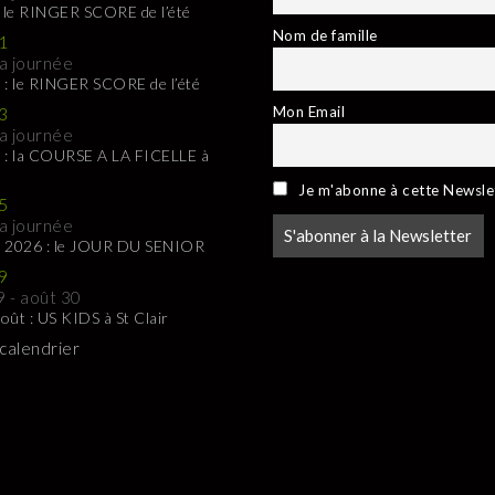
: le RINGER SCORE de l’été
Nom de famille
1
la journée
 : le RINGER SCORE de l’été
Mon Email
3
la journée
 : la COURSE A LA FICELLE à
Je m'abonne à cette Newsle
5
la journée
t 2026 : le JOUR DU SENIOR
9
9
-
août 30
oût : US KIDS à St Clair
 calendrier