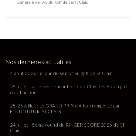
Générale de l’AS du golf de Saint Clair.
Nos dernières actualités
4 aout 2026, le jour du senior au golf de St Clair
28 juillet, suite des rencontres du « Club des 5 » au golf
du Chambon
25/26 juillet : Le GRAND PRIX d’Albon remporté par
Fred DUTU de St CLAIR
24 juillet : 5ème round du RINGER SCORE 2026 de St
Clair