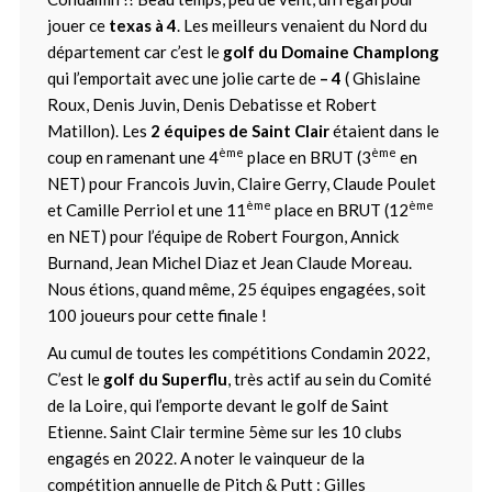
jouer ce
texas à 4
. Les meilleurs venaient du Nord du
département car c’est le
golf du Domaine Champlong
qui l’emportait avec une jolie carte de
– 4
( Ghislaine
Roux, Denis Juvin, Denis Debatisse et Robert
Matillon). Les
2 équipes de Saint Clair
étaient dans le
ème
ème
coup en ramenant une 4
place en BRUT (3
en
NET) pour Francois Juvin, Claire Gerry, Claude Poulet
ème
ème
et Camille Perriol et une 11
place en BRUT (12
en NET) pour l’équipe de Robert Fourgon, Annick
Burnand, Jean Michel Diaz et Jean Claude Moreau.
Nous étions, quand même, 25 équipes engagées, soit
100 joueurs pour cette finale !
Au cumul de toutes les compétitions Condamin 2022,
C’est le
golf du Superflu
, très actif au sein du Comité
de la Loire, qui l’emporte devant le golf de Saint
Etienne. Saint Clair termine 5ème sur les 10 clubs
engagés en 2022. A noter le vainqueur de la
compétition annuelle de Pitch & Putt : Gilles