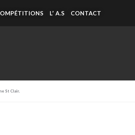
COMPÉTITIONS
L’ A.S
CONTACT
e St Clair.