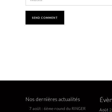
Nos dernières actualités
Évèn
7 août : 6ème round du RINGER
Août
2