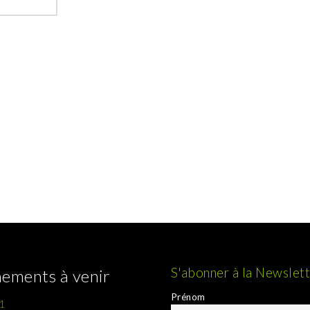
S'abonner à la Newslet
ements à venir
Prénom
1