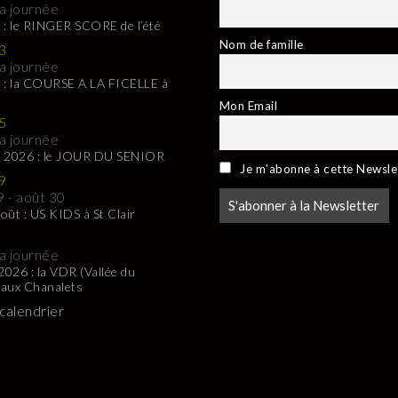
la journée
 : le RINGER SCORE de l’été
Nom de famille
3
la journée
 : la COURSE A LA FICELLE à
Mon Email
5
la journée
t 2026 : le JOUR DU SENIOR
Je m'abonne à cette Newsle
9
9
-
août 30
oût : US KIDS à St Clair
la journée
 2026 : la VDR (Vallée du
 aux Chanalets
 calendrier