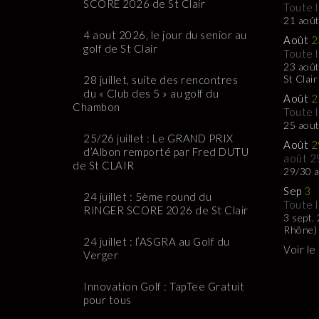
SCORE 2026 de St Clair
Toute 
21 août
4 aout 2026, le jour du senior au
Août
2
golf de St Clair
Toute 
23 août
St Clair
28 juillet, suite des rencontres
du « Club des 5 » au golf du
Août
2
Chambon
Toute 
25 aou
25/26 juillet : Le GRAND PRIX
Août
2
d’Albon remporté par Fred DUTU
août 2
de St CLAIR
29/30 a
Sep
3
24 juillet : 5ème round du
Toute 
RINGER SCORE 2026 de St Clair
3 sept.
Rhône)
24 juillet : l’ASGRA au Golf du
Voir le
Verger
Innovation Golf : TapTee Gratuit
pour tous