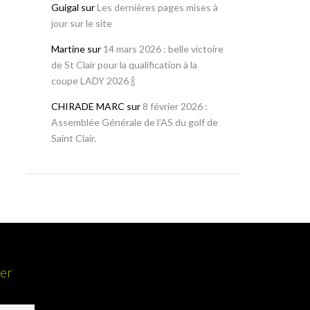
Guigal
sur
Les dernières pages mises à
jour sur le site
Martine
sur
14 mars 2026 : belle victoire
de St Clair pour la qualification à la
coupe LADY 2026 🍾
CHIRADE MARC
sur
8 février 2026 :
Assemblée Générale de l’AS du golf de
Saint Clair.
ter