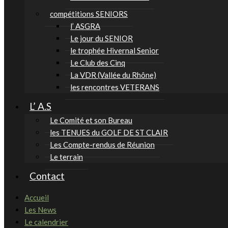
compétitions SENIORS
l’ ASGRA
Le jour du SENIOR
le trophée Hivernal Senior
Le Club des Cinq
La VDR (Vallée du Rhône)
les rencontres VETERANS
L’ A.S
Le Comité et son Bureau
les TENUES du GOLF DE ST CLAIR
Les Compte-rendus de Réunion
Le terrain
Contact
Accueil
Les News
Le calendrier