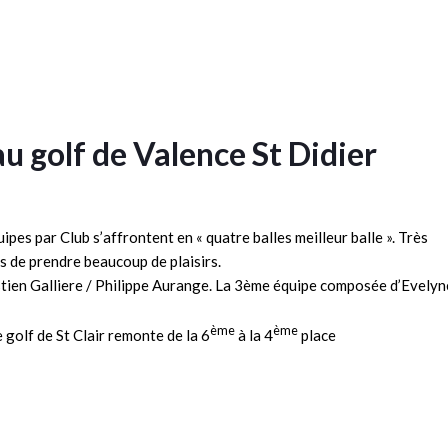
 golf de Valence St Didier
es par Club s’affrontent en « quatre balles meilleur balle ». Très
es de prendre beaucoup de plaisirs.
bastien Galliere / Philippe Aurange. La 3ème équipe composée d’Evelyn
ème
ème
 golf de St Clair remonte de la 6
à la 4
place