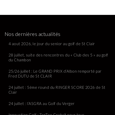
Nos dernières actualités
4 aout 2026, le jour du senior au golf de St Clair
28 juillet, suite des rencontres du « Club des 5 » au golf
du Chambon
25/26 juillet : Le GRAND PRIX d’Albon remporté par
Fred DUTU de St CLAIR
24 juillet : 5ème round du RINGER SCORE 2026 de St
Clair
24 juillet : l’ASGRA au Golf du Verger
Innovation Golf : TapTee Gratuit pour tous