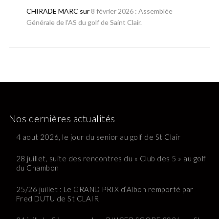
CHIRADE MARC
sur
8 février 2026 : Assemblée
Générale de l’AS du golf de Saint Clair.
Nos dernières actualités
4 aout 2026, le jour du senior au golf de St Clair
28 juillet, suite des rencontres du « Club des 5 » au golf
du Chambon
25/26 juillet : Le GRAND PRIX d’Albon remporté par
Fred DUTU de St CLAIR