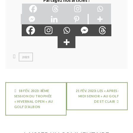
Partagez nos articles !
2023
18 FÉV. 2023: 8ÈME
21 FÉV. 2023: LES « APRES-
SESSION DU TROPHÉE
MIDI SENIOR » AU GOLF
« HIVERNAL OPEN » AU
DE ST CLAIR
GOLF D’ALBON