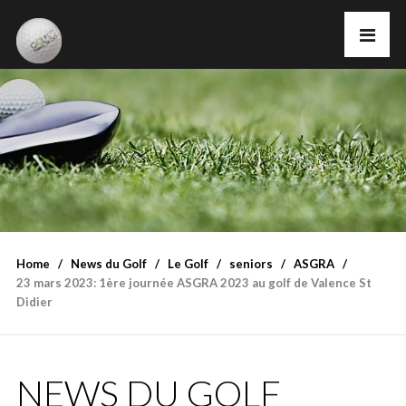
Home
News du Golf
Le Golf
seniors
ASGRA
23 mars 2023: 1ère journée ASGRA 2023 au golf de Valence St
Didier
NEWS DU GOLF