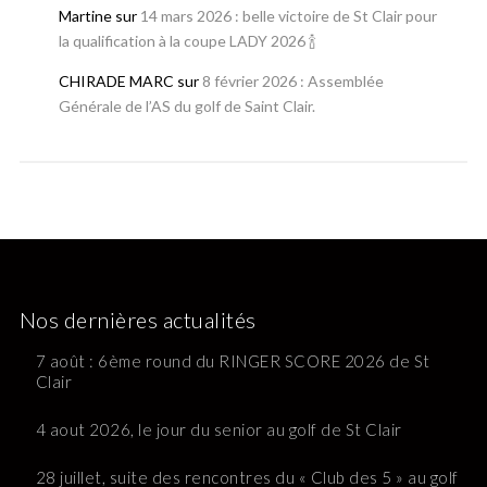
Martine
sur
14 mars 2026 : belle victoire de St Clair pour
la qualification à la coupe LADY 2026 🍾
CHIRADE MARC
sur
8 février 2026 : Assemblée
Générale de l’AS du golf de Saint Clair.
Nos dernières actualités
7 août : 6ème round du RINGER SCORE 2026 de St
Clair
4 aout 2026, le jour du senior au golf de St Clair
28 juillet, suite des rencontres du « Club des 5 » au golf