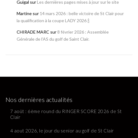
Guigal
sur
Les dernières pages mises à jour sur le site
Martine
sur
14 mars 2026 : belle victoire de St Clair pour
la qualification à la coupe LADY 2026 🍾
CHIRADE MARC
sur
8 février 2026 : Assemblée
Générale de l’AS du golf de Saint Clair.
Nos dernières actualités
7 août : 6ème round du RINGER SCORE 2026 de St
Clair
4 aout 2026, le jour du senior au golf de St Clair