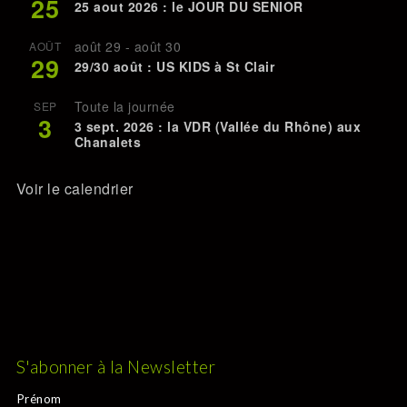
25
25 aout 2026 : le JOUR DU SENIOR
août 29
-
août 30
AOÛT
29
29/30 août : US KIDS à St Clair
Toute la journée
SEP
3
3 sept. 2026 : la VDR (Vallée du Rhône) aux
Chanalets
Voir le calendrier
S'abonner à la Newsletter
Prénom