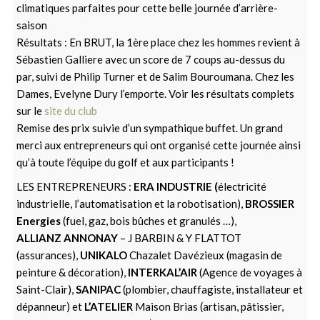
climatiques parfaites pour cette belle journée d’arrière-
saison
Résultats : En BRUT, la 1ère place chez les hommes revient à
Sébastien Galliere avec un score de 7 coups au-dessus du
par, suivi de Philip Turner et de Salim Bouroumana. Chez les
Dames, Evelyne Dury l’emporte. Voir les résultats complets
sur le
site du club
Remise des prix suivie d’un sympathique buffet. Un grand
merci aux entrepreneurs qui ont organisé cette journée ainsi
qu’à toute l’équipe du golf et aux participants !
LES ENTREPRENEURS :
ERA INDUSTRIE (
électricité
industrielle, l’automatisation et la robotisation),
BROSSIER
Energies
(fuel, gaz, bois bûches et granulés …),
ALLIANZ ANNONAY
– J BARBIN & Y FLATTOT
(assurances),
UNIKALO
Chazalet Davézieux (magasin de
peinture & décoration),
INTERKAL’AIR
(Agence de voyages à
Saint-Clair),
SANIPAC
(plombier, chauffagiste, installateur et
dépanneur) et
L’ATELIER
Maison Brias (artisan, pâtissier,