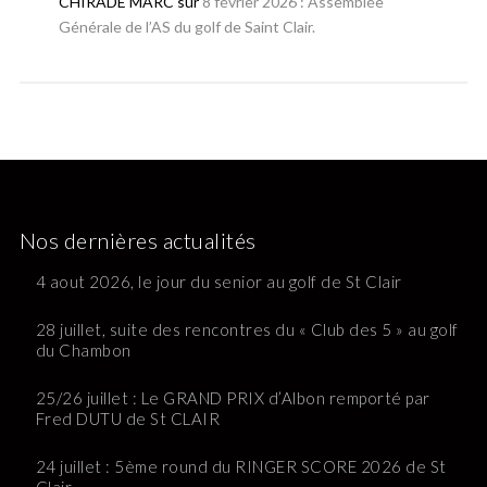
CHIRADE MARC
sur
8 février 2026 : Assemblée
Générale de l’AS du golf de Saint Clair.
Nos dernières actualités
4 aout 2026, le jour du senior au golf de St Clair
28 juillet, suite des rencontres du « Club des 5 » au golf
du Chambon
25/26 juillet : Le GRAND PRIX d’Albon remporté par
Fred DUTU de St CLAIR
24 juillet : 5ème round du RINGER SCORE 2026 de St