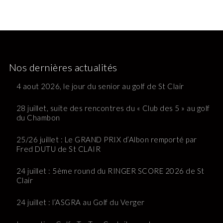
Nos dernières actualités
4 aout 2026, le jour du senior au golf de St Clair
28 juillet, suite des rencontres du « Club des 5 » au golf
du Chambon
25/26 juillet : Le GRAND PRIX d’Albon remporté par
Fred DUTU de St CLAIR
24 juillet : 5ème round du RINGER SCORE 2026 de St
Clair
24 juillet : l’ASGRA au Golf du Verger