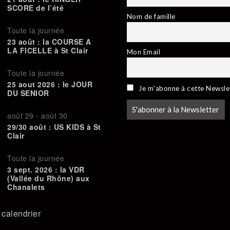
SCORE de l’été
Nom de famille
Toute la journée
23 août : la COURSE A
LA FICELLE à St Clair
Mon Email
Toute la journée
25 aout 2026 : le JOUR
Je m'abonne à cette Newsle
DU SENIOR
août 29
-
août 30
29/30 août : US KIDS à St
Clair
Toute la journée
3 sept. 2026 : la VDR
(Vallée du Rhône) aux
Chanalets
e calendrier