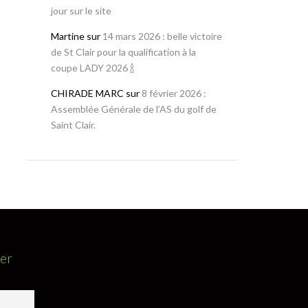
jour sur le site
Martine
sur
14 mars 2026 : belle victoire
de St Clair pour la qualification à la
coupe LADY 2026 🍾
CHIRADE MARC
sur
8 février 2026 :
Assemblée Générale de l’AS du golf de
Saint Clair.
ter