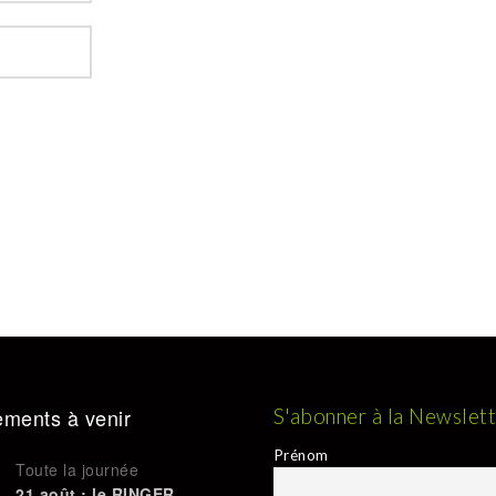
ments à venir
S'abonner à la Newslet
Prénom
Toute la journée
21 août : le RINGER