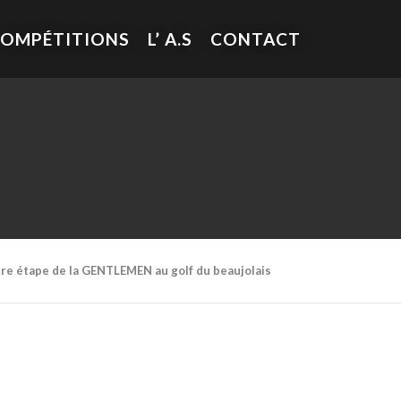
COMPÉTITIONS
L’ A.S
CONTACT
re étape de la GENTLEMEN au golf du beaujolais