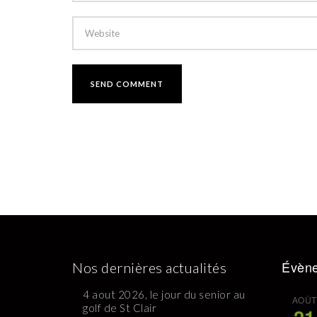
Évène
Nos dernières actualités
4 aout 2026, le jour du senior au
AOÛT
golf de St Clair