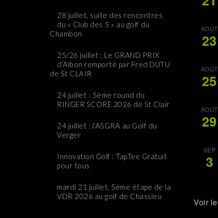
21
28 juillet, suite des rencontres
du « Club des 5 » au golf du
AOÛT
Chambon
23
25/26 juillet : Le GRAND PRIX
d’Albon remporté par Fred DUTU
AOÛT
de St CLAIR
25
24 juillet : 5ème round du
RINGER SCORE 2026 de St Clair
AOÛT
29
24 juillet : l’ASGRA au Golf du
Verger
SEP
Innovation Golf : TapTee Gratuit
3
pour tous
mardi 21 juillet, 5ème étape de la
VDR 2026 au golf de Chassieu
Voir l