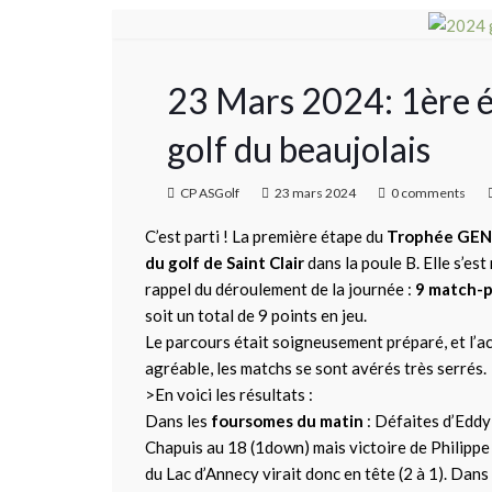
23 Mars 2024: 1ère
golf du beaujolais
CP ASGolf
23 mars 2024
0 comments
C’est parti ! La première étape du
Trophée GE
du golf de Saint Clair
dans la poule B. Elle s’est
rappel du déroulement de la journée :
9 match-p
soit un total de 9 points en jeu.
Le parcours était soigneusement préparé, et l’a
agréable, les matchs se sont avérés très serrés.
>En voici les résultats :
Dans les
foursomes du matin
: Défaites d’Eddy
Chapuis au 18 (1down) mais victoire de Philippe 
du Lac d’Annecy virait donc en tête (2 à 1). Dans