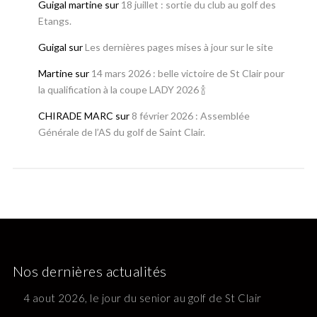
Guigal martine
sur
18 juillet : sortie du club au golf des
Etangs.
Guigal
sur
Les dernières pages mises à jour sur le site
Martine
sur
14 mars 2026 : belle victoire de St Clair pour
la qualification à la coupe LADY 2026 🍾
CHIRADE MARC
sur
8 février 2026 : Assemblée
Générale de l’AS du golf de Saint Clair.
Nos dernières actualités
4 aout 2026, le jour du senior au golf de St Clair