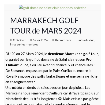
MARRAKECH GOLF
TOUR de MARS 2024
CP ASGolf
5 avril 2024
0 comments
infos du club
,
infos sur les membres
DU 20 au 27 Mars 2024, le
deuxième Marrakech golf tour
,
organisé par le golf du domaine de Saint clair et son
Pro
Thibaut Pillot
, à eu lieu avec 11 chanceux et chanceuses !
De Samanah, en passant par le Palm Ourika ou encore le
Royal Palm, que des golfs fantastiques et une semaine riche
en enseignements !
Une météo en dents de scies avec un jour de pluie…. Les
Marocains nous remercient d’ailleurs car il n’avait pas plu sur
Marrakech depuis très longtemps 😂 Mais cela n’a pas gâché
ce stage et au contraire, cela l’a rendu unique et tout le