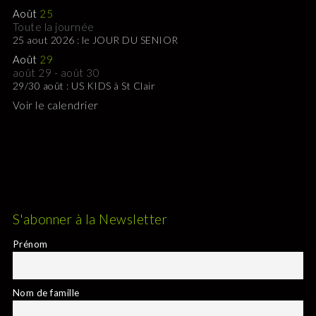
Août
25
Toute la journée
25 aout 2026 : le JOUR DU SENIOR
Août
29
août 29
-
août 30
29/30 août : US KIDS à St Clair
Voir le calendrier
S'abonner à la Newsletter
Prénom
Nom de famille