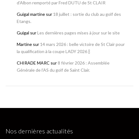
d’Albon remporté par Fred DUTU de St CLAIR
Guigal martine
sur
18 juillet : sortie du club au golf des
Etangs.
Guigal
sur
Les dernières pages mises à jour sur le site
Martine
sur
14 mars 2026 : belle victoire de St Clair pour
la qualification à la coupe LADY 2026 🍾
CHIRADE MARC
sur
8 février 2026 : Assemblée
Générale de l’AS du golf de Saint Clair.
Nos dernières actualités