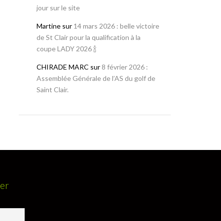
jour sur le site
Martine
sur
14 mars 2026 : belle victoire
de St Clair pour la qualification à la
coupe LADY 2026 🍾
CHIRADE MARC
sur
8 février 2026 :
Assemblée Générale de l’AS du golf de
Saint Clair.
ter