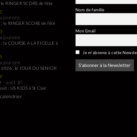
: le RINGER SCORE de l’été
Nom de famille
1
la journée
 : le RINGER SCORE de l’été
Mon Email
3
la journée
 : la COURSE A LA FICELLE à
Je m'abonne à cette Newsle
5
la journée
t 2026 : le JOUR DU SENIOR
9
9
-
août 30
oût : US KIDS à St Clair
 calendrier