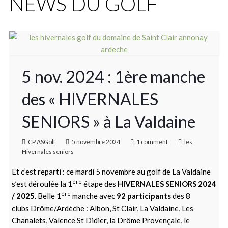
NEWS DU GOLF
5 nov. 2024 : 1ère manche
des « HIVERNALES
SENIORS » à La Valdaine
CP ASGolf
5 novembre 2024
1 comment
les
Hivernales seniors
Et c’est reparti : ce mardi 5 novembre au golf de La Valdaine
ère
s’est déroulée la 1
étape des
HIVERNALES SENIORS 2024
ère
/ 2025
. Belle 1
manche avec
92 participants
des 8
clubs Drôme/Ardèche : Albon, St Clair, La Valdaine, Les
Chanalets, Valence St Didier, la Drôme Provençale, le