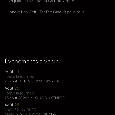
24 juillet : l’ASGRA au Golf du Verger
Innovation Golf : TapTee Gratuit pour tous
Évènements à venir
Août
21
Toute la journée
21 août : le RINGER SCORE de l’été
Août
25
Toute la journée
25 aout 2026 : le JOUR DU SENIOR
Août
29
août 29
-
août 30
29/30 août : US KIDS à St Clair