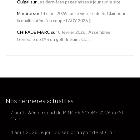
Guigal
sur
Les dernières pages mises à jour sur le site
Martine
sur
14 mars 2026 : belle victoire de St Clair pour
la qualification à la coupe LADY 2026 🍾
CHIRADE MARC
sur
8 février 2026 : Assemblée
Générale de l’AS du golf de Saint Clair.
Nos dernières actualités
7 août : 6ème round du RINGER SCORE 2026 de St
Clair
4 aout 2026, le jour du senior au golf de St Clair