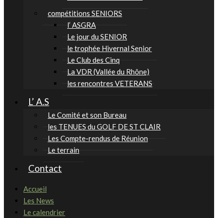
compétitions SENIORS
l’ ASGRA
Le jour du SENIOR
le trophée Hivernal Senior
Le Club des Cinq
La VDR (Vallée du Rhône)
les rencontres VETERANS
L’ A.S
Le Comité et son Bureau
les TENUES du GOLF DE ST CLAIR
Les Compte-rendus de Réunion
Le terrain
Contact
Accueil
Les News
Le calendrier