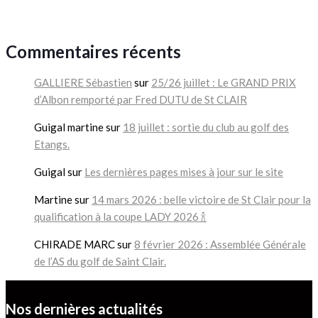
Commentaires récents
GALLIERE Sébastien
sur
25/26 juillet : Le GRAND PRIX
d’Albon remporté par Fred DUTU de St CLAIR
Guigal martine
sur
18 juillet : sortie du club au golf des
Etangs.
Guigal
sur
Les dernières pages mises à jour sur le site
Martine
sur
14 mars 2026 : belle victoire de St Clair pour la
qualification à la coupe LADY 2026 🍾
CHIRADE MARC
sur
8 février 2026 : Assemblée Générale
de l’AS du golf de Saint Clair.
Nos dernières actualités