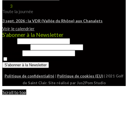
Sep
3
Toute la journée
3 sept. 2026 : la VDR (Vallée du Rhône) aux Chanalets
Voir le calendrier
S'abonner à la Newsletter
Prénom
Nom de famille
Mon Email
Je m'abonne à cette Newsletter
Politique de confidentialité
|
Politique de cookies (EU)
| 2021 Golf
de Saint Clair. Site réalisé par Jus2Pom Studio
Scroll to top