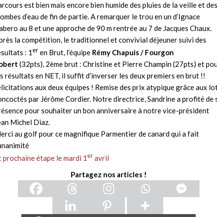
arcours est bien mais encore bien humide des pluies de la veille et de
rombes d’eau de fin de partie. A remarquer le trou en un d’Ignace
abero au 8 et une approche de 90 m rentrée au 7 de Jacques Chaux.
près la compétition, le traditionnel et convivial déjeuner suivi des
er
ésultats : 1
en Brut, l’équipe
Rémy Chapuis /
Fourgon
obert
(32pts), 2ème brut : Christine et Pierre Champin (27pts) et po
es résultats en NET, il suffit d’inverser les deux premiers en brut !!
élicitations aux deux équipes ! Remise des prix atypique grâce aux lo
oncoctés par Jérôme Cordier. Notre directrice, Sandrine a profité de 
résence pour souhaiter un bon anniversaire à notre vice-président
ean Michel Diaz.
erci au golf pour ce magnifique Parmentier de canard qui a fait
’unanimité
er
t prochaine étape le mardi 1
avril
Partagez nos articles !