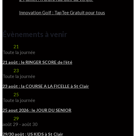
Innovation Golf : TapTee Gratuit pour tous
Évènements à venir
Août
21
Toute la journée
21 août : le RINGER SCORE de l’été
Août
23
Toute la journée
23 août : la COURSE A LA FICELLE à St Clair
Août
25
Toute la journée
25 aout 2026 : le JOUR DU SENIOR
Août
29
août 29
-
août 30
29/30 août : US KIDS à St Clair