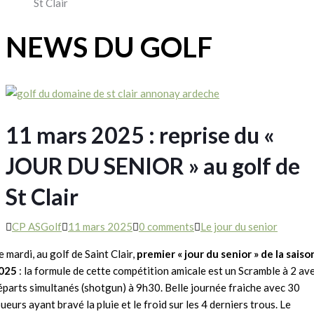
St Clair
NEWS DU GOLF
11 mars 2025 : reprise du «
JOUR DU SENIOR » au golf de
St Clair
CP ASGolf
11 mars 2025
0 comments
Le jour du senior
e mardi, au golf de Saint Clair,
premier « jour du senior »
de la saiso
025
: la formule de cette compétition amicale est un Scramble à 2 av
éparts simultanés (shotgun) à 9h30. Belle journée fraiche avec 30
oueurs ayant bravé la pluie et le froid sur les 4 derniers trous. Le