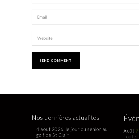
Nos dernières actualités
Évèn
4 aout 2026, le jour du senior au
Août
7
golf de St Clair
Toute 