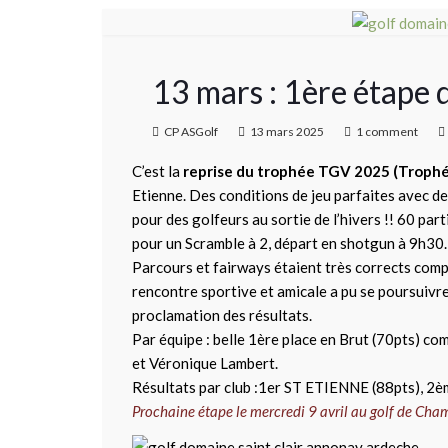
13 mars : 1ère étape 
CP ASGolf
13 mars 2025
1 comment
C’est la
reprise du trophée TGV 2025 (Trophée
Etienne. Des conditions de jeu parfaites avec de
pour des golfeurs au sortie de l’hivers !! 60 par
pour un Scramble à 2, départ en shotgun à 9h30.
Parcours et fairways étaient très corrects comp
rencontre sportive et amicale a pu se poursuivre
proclamation des résultats.
Par équipe : belle 1ère place en Brut (70pts) c
et Véronique Lambert.
Résultats par club :1er ST ETIENNE (88pts), 2èm
Prochaine étape le mercredi 9 avril au golf de Ch