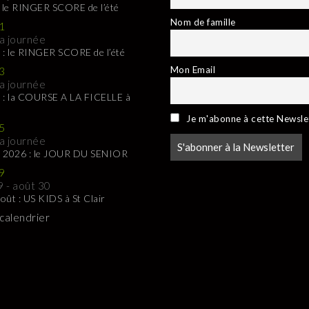
: le RINGER SCORE de l’été
Nom de famille
1
la journée
 : le RINGER SCORE de l’été
Mon Email
3
la journée
 : la COURSE A LA FICELLE à
Je m'abonne à cette Newsle
5
la journée
t 2026 : le JOUR DU SENIOR
9
9
-
août 30
oût : US KIDS à St Clair
 calendrier