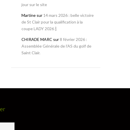
jour sur le site
Martine
sur
14 mars 2026 : belle victoire
de St Clair pour la qualification à la
coupe LADY 2026 🍾
CHIRADE MARC
sur
8 février 2026 :
Assemblée Générale de l’AS du golf de
Saint Clair.
ter