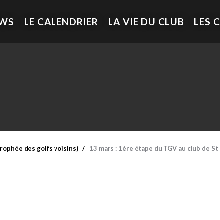
EWS
LE CALENDRIER
LA VIE DU CLUB
LES 
rophée des golfs voisins)
13 mars : 1ère étape du TGV au club de St