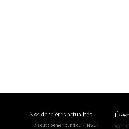
Nos dernières actualités
Évèn
7 août : 6ème round du RINGER
Août
2