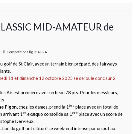
le CLASSIC MID-AMATEUR de
Compétitions ligue AURA
golf de St Clair, avec un terrain bien préparé, des fairways
lants.
i 11 et dimanche 12 octobre 2025 se déroule donc sur 2
es Air est première avec un beau 78 pts. Pour les messieurs,
pts
ère
ne Figon
, chez les dames, prend la 1
place avec un total de
er
ère
n arrivant 1
exæquo consolide sa 1
place avec un score de
istophe Dervieux.
ection du golf ont clôturé ce week-end intense par un pot au