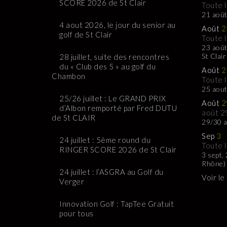
SCORE 2026 de St Clair
Toute 
21 août
4 aout 2026, le jour du senior au
Août
2
golf de St Clair
Toute 
23 août
St Clair
28 juillet, suite des rencontres
du « Club des 5 » au golf du
Août
2
Chambon
Toute 
25 aou
25/26 juillet : Le GRAND PRIX
Août
2
d’Albon remporté par Fred DUTU
août 2
de St CLAIR
29/30 a
Sep
3
24 juillet : 5ème round du
Toute 
RINGER SCORE 2026 de St Clair
3 sept.
Rhône)
24 juillet : l’ASGRA au Golf du
Voir le
Verger
Innovation Golf : TapTee Gratuit
pour tous