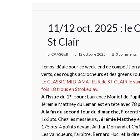
11/12 oct. 2025 : 
St Clair
CP ASGolf
12 octobre 2025
0 comments
Temps idéale pour ce week-end de compétition au 
verts, des roughs accrocheurs et des greens rou
Le CLASSIC MID-AMATEUR de ST CLAIR le samed
fois 18 trous en Strokeplay.
er
A l’issue du 1
tour :
Laurence Moniot de Pupill
Jérémie Matthey du Leman est en tête avec 78 
A la fin du second tour du dimanche
,
Florenti
163pts. Chez les messieurs,
Jérémie Matthey
e
175 pts, 4 points devant Arthur Dornand et Chr
Les vainqueurs, l’arbitre, Bernard Huc, et la dir