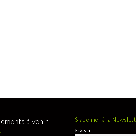
S'abonner à la Newslet
ements à venir
Prénom
1