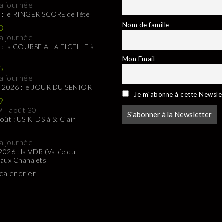
la journée
 : le RINGER SCORE de l’été
Nom de famille
3
la journée
 : la COURSE A LA FICELLE à
Mon Email
5
la journée
t 2026 : le JOUR DU SENIOR
Je m'abonne à cette Newsle
9
9
-
août 30
oût : US KIDS à St Clair
la journée
 2026 : la VDR (Vallée du
 aux Chanalets
 calendrier