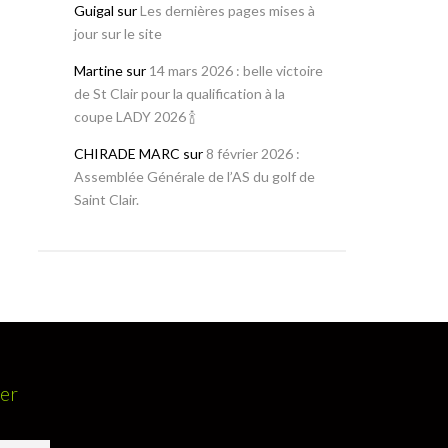
Guigal
sur
Les dernières pages mises à
jour sur le site
Martine
sur
14 mars 2026 : belle victoire
de St Clair pour la qualification à la
coupe LADY 2026 🍾
CHIRADE MARC
sur
8 février 2026 :
Assemblée Générale de l’AS du golf de
Saint Clair.
ter