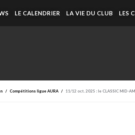
EWS
LE CALENDRIER
LA VIE DU CLUB
LES 
en
Compétitions ligue AURA
11/12 oct. 2025 : le CLASSIC MID-A