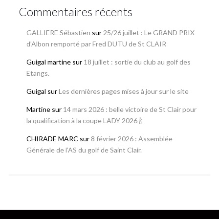
Commentaires récents
GALLIERE Sébastien
sur
25/26 juillet : Le GRAND PRIX
d’Albon remporté par Fred DUTU de St CLAIR
Guigal martine
sur
18 juillet : sortie du club au golf des
Etangs.
Guigal
sur
Les dernières pages mises à jour sur le site
Martine
sur
14 mars 2026 : belle victoire de St Clair pour
la qualification à la coupe LADY 2026 🍾
CHIRADE MARC
sur
8 février 2026 : Assemblée
Générale de l’AS du golf de Saint Clair.