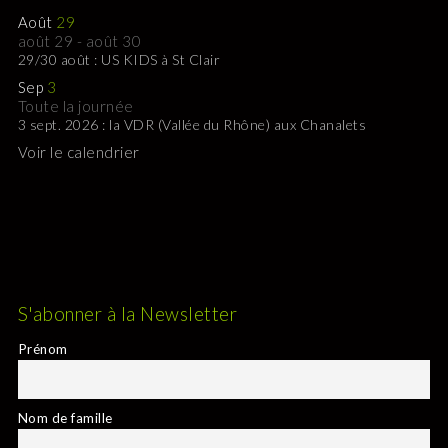
Août
29
août 29
-
août 30
29/30 août : US KIDS à St Clair
Sep
3
Toute la journée
3 sept. 2026 : la VDR (Vallée du Rhône) aux Chanalets
Voir le calendrier
S'abonner à la Newsletter
Prénom
Nom de famille