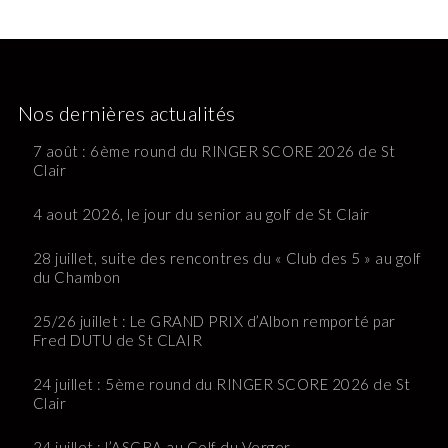
Nos dernières actualités
7 août : 6ème round du RINGER SCORE 2026 de St
Clair
4 aout 2026, le jour du senior au golf de St Clair
28 juillet, suite des rencontres du « Club des 5 » au golf
du Chambon
25/26 juillet : Le GRAND PRIX d’Albon remporté par
Fred DUTU de St CLAIR
24 juillet : 5ème round du RINGER SCORE 2026 de St
Clair
24 juillet : l’ASGRA au Golf du Verger