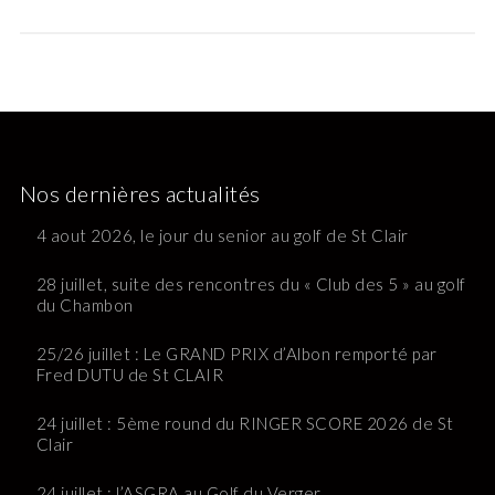
Nos dernières actualités
4 aout 2026, le jour du senior au golf de St Clair
28 juillet, suite des rencontres du « Club des 5 » au golf
du Chambon
25/26 juillet : Le GRAND PRIX d’Albon remporté par
Fred DUTU de St CLAIR
24 juillet : 5ème round du RINGER SCORE 2026 de St
Clair
24 juillet : l’ASGRA au Golf du Verger