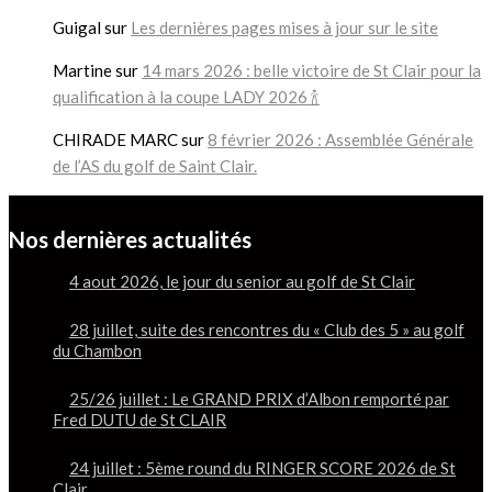
Guigal
sur
Les dernières pages mises à jour sur le site
Martine
sur
14 mars 2026 : belle victoire de St Clair pour la
qualification à la coupe LADY 2026 🍾
CHIRADE MARC
sur
8 février 2026 : Assemblée Générale
de l’AS du golf de Saint Clair.
Nos dernières actualités
4 aout 2026, le jour du senior au golf de St Clair
28 juillet, suite des rencontres du « Club des 5 » au golf
du Chambon
25/26 juillet : Le GRAND PRIX d’Albon remporté par
Fred DUTU de St CLAIR
24 juillet : 5ème round du RINGER SCORE 2026 de St
Clair