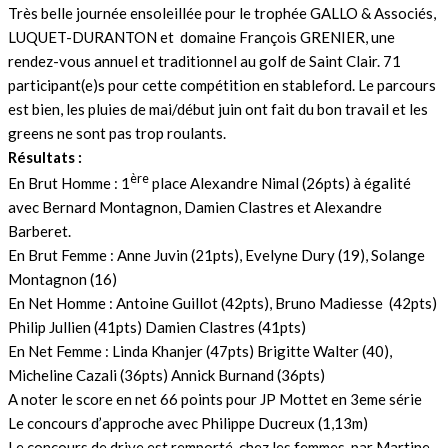
Très belle journée ensoleillée pour le trophée GALLO & Associés,
LUQUET-DURANTON et domaine François GRENIER, une
rendez-vous annuel et traditionnel au golf de Saint Clair. 71
participant(e)s pour cette compétition en stableford. Le parcours
est bien, les pluies de mai/début juin ont fait du bon travail et les
greens ne sont pas trop roulants.
Résultats :
ère
En Brut Homme : 1
place Alexandre Nimal (26pts) à égalité
avec Bernard Montagnon, Damien Clastres et Alexandre
Barberet.
En Brut Femme : Anne Juvin (21pts), Evelyne Dury (19), Solange
Montagnon (16)
En Net Homme : Antoine Guillot (42pts), Bruno Madiesse (42pts)
Philip Jullien (41pts) Damien Clastres (41pts)
En Net Femme : Linda Khanjer (47pts) Brigitte Walter (40),
Micheline Cazali (36pts) Annick Burnand (36pts)
A noter le score en net 66 points pour JP Mottet en 3eme série
Le concours d’approche avec Philippe Ducreux (1,13m)
Le concours de drive est remporté, chez les femmes, par Martine