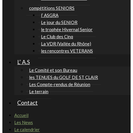
compétitions SENIORS
l’ ASGRA
Le jour du SENIOR
le trophée Hivernal Senior
Le Club des Cinq
La VDR (Vallée du Rhône)
les rencontres VETERANS
L’ A.S
Le Comité et son Bureau
les TENUES du GOLF DE ST CLAIR
Les Compte-rendus de Réunion
Le terrain
Contact
Accueil
Les News
Le calendrier