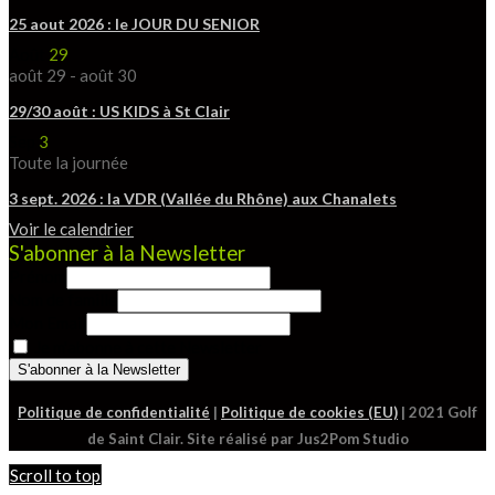
25 aout 2026 : le JOUR DU SENIOR
Août
29
août 29
-
août 30
29/30 août : US KIDS à St Clair
Sep
3
Toute la journée
3 sept. 2026 : la VDR (Vallée du Rhône) aux Chanalets
Voir le calendrier
S'abonner à la Newsletter
Prénom
Nom de famille
Mon Email
Je m'abonne à cette Newsletter
Politique de confidentialité
|
Politique de cookies (EU)
| 2021 Golf
de Saint Clair. Site réalisé par Jus2Pom Studio
Scroll to top