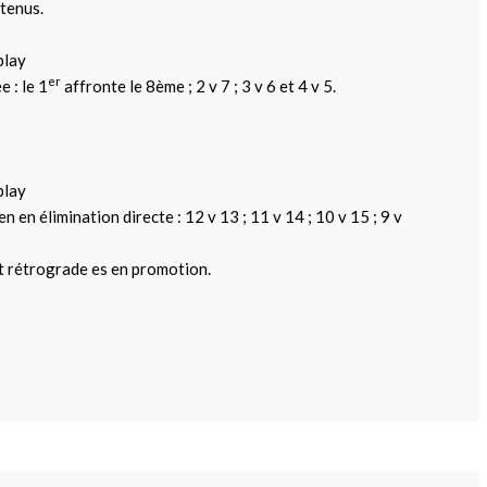
etenus.
play
er
 : le 1
affronte le 8ème ; 2 v 7 ; 3 v 6 et 4 v 5.
play
 en élimination directe : 12 v 13 ; 11 v 14 ; 10 v 15 ; 9 v
t rétrograde es en promotion.