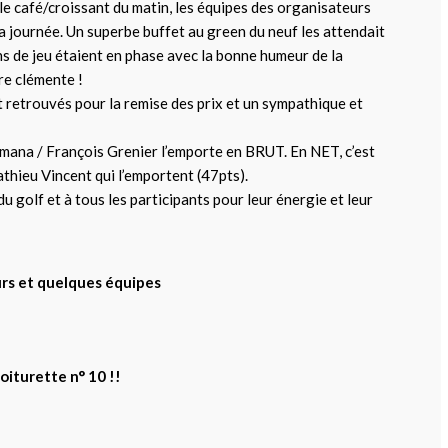
le café/croissant du matin, les équipes des organisateurs
a journée. Un superbe buffet au green du neuf les attendait
ons de jeu étaient en phase avec la bonne humeur de la
re clémente !
nt retrouvés pour la remise des prix et un sympathique et
umana / François Grenier l’emporte en BRUT. En NET, c’est
thieu Vincent qui l’emportent (47pts).
u golf et à tous les participants pour leur énergie et leur
rs et quelques équipes
voiturette n° 10 !!