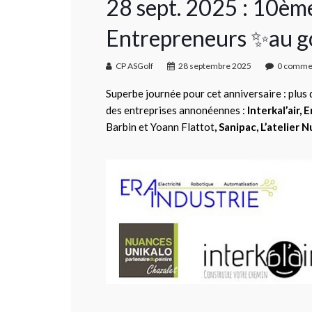
28 sept. 2025 : 10ème
Entrepreneurs ✨au gol
CP ASGolf
28 septembre 2025
0 comme
Superbe journée pour cet anniversaire : plus 
des entreprises annonéennes :
Interkal’air, 
Barbin et Yoann Flattot
, Sanipac, L’atelier 