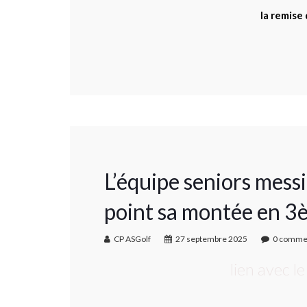
la remise 
L’équipe seniors mess
point sa montée en 3è
CP ASGolf
27 septembre 2025
0 comme
lien avec l