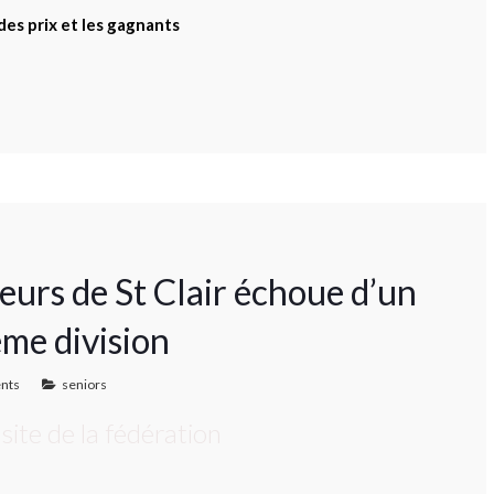
des prix et les gagnants
ieurs de St Clair échoue d’un
me division
nts
seniors
e site de la fédération