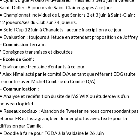
• Qualif. Ligue Promo Mid-Amateur Messieurs 5et6 juin à Valence
Saint-Didier : 8 joueurs de Saint-Clair engagés à ce jour
• Championnat individuel de Ligue Seniors 2 et 3 juin à Saint-Clair :
12 joueurs/ses du Club sur 74 joueurs.
• Soleil Cup 12 juin à Chanalets : aucune inscription à ce jour
• Evaluation : toujours à l’étude en attendant proposition de Joffrey
– Commission terrain :
* Consignes transmises et discutées
– Ecole de Golf :
* Environ une trentaine d’enfants à ce jour
* Alex Nimal acté par le comité D/A en tant que référent EDG (suite
rencontre avec Michel Combrié du Comité D/A)
– Communication :
• Analyse et redéfinition du site de l’AS WIX ou étude/devis d’un
nouveau logiciel
• Réseaux sociaux : Abandon de Tweeter ne nous correspondant pa
et pour FB et Instagram, bien donner photos avec texte pour la
diffusion par Camille.
• Doodle à faire pour TGDA à la Valdaine le 26 Juin