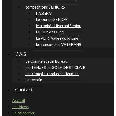
compétitions SENIORS
l’ ASGRA
Le jour du SENIOR
le trophée Hivernal Senior
Le Club des Cinq
La VDR (Vallée du Rhône)
les rencontres VETERANS
L’ A.S
Le Comité et son Bureau
les TENUES du GOLF DE ST CLAIR
Les Compte-rendus de Réunion
Le terrain
Contact
Accueil
Les News
Le calendrier