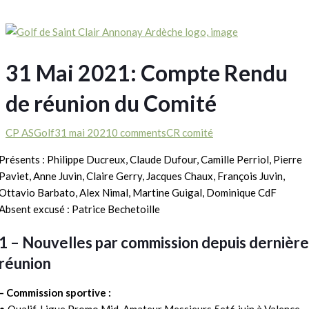
31 Mai 2021: Compte Rendu
de réunion du Comité
CP ASGolf
31 mai 2021
0 comments
CR comité
Présents : Philippe Ducreux, Claude Dufour, Camille Perriol, Pierre
Paviet, Anne Juvin, Claire Gerry, Jacques Chaux, François Juvin,
Ottavio Barbato, Alex Nimal, Martine Guigal, Dominique CdF
Absent excusé : Patrice Bechetoille
1 – Nouvelles par commission depuis dernière
réunion
– Commission sportive :