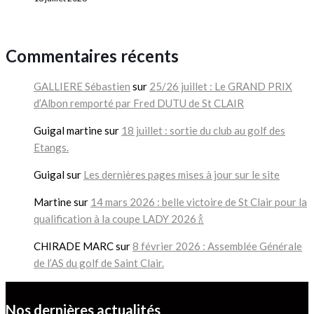
Commentaires récents
GALLIERE Sébastien
sur
25/26 juillet : Le GRAND PRIX
d’Albon remporté par Fred DUTU de St CLAIR
Guigal martine
sur
18 juillet : sortie du club au golf des
Etangs.
Guigal
sur
Les dernières pages mises à jour sur le site
Martine
sur
14 mars 2026 : belle victoire de St Clair pour la
qualification à la coupe LADY 2026 🍾
CHIRADE MARC
sur
8 février 2026 : Assemblée Générale
de l’AS du golf de Saint Clair.
Nos dernières actualités