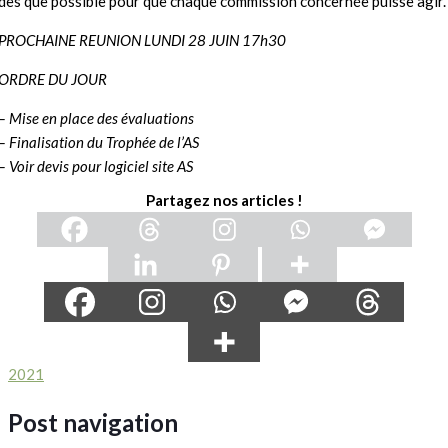
dès que possible pour que chaque commission concernée puisse agir.
PROCHAINE REUNION LUNDI 28 JUIN 17h30
ORDRE DU JOUR
– Mise en place des évaluations
– Finalisation du Trophée de l’AS
– Voir devis pour logiciel site AS
Partagez nos articles !
2021
Post navigation