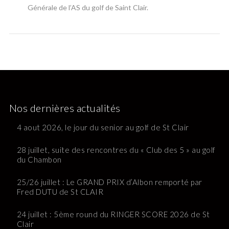
Générale de l’AS du golf de Saint Clair.
Nos dernières actualités
4 aout 2026, le jour du senior au golf de St Clair
28 juillet, suite des rencontres du « Club des 5 » au golf
du Chambon
25/26 juillet : Le GRAND PRIX d’Albon remporté par
Fred DUTU de St CLAIR
24 juillet : 5ème round du RINGER SCORE 2026 de St
Clair