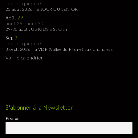
Toute la journée
25 aout 2026 : le JOUR DU SENIOR
Août
29
août 29
-
août 30
29/30 août : US KIDS à St Clair
Sep
3
Toute la journée
3 sept. 2026 : la VDR (Vallée du Rhône) aux Chanalets
Voir le calendrier
S'abonner à la Newsletter
Prénom