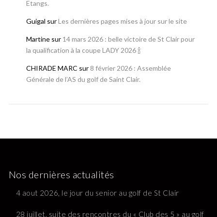
Etangs.
Guigal
sur
Les dernières pages mises à jour sur le site
Martine
sur
14 mars 2026 : belle victoire de St Clair pour
la qualification à la coupe LADY 2026 🍾
CHIRADE MARC
sur
8 février 2026 : Assemblée
Générale de l’AS du golf de Saint Clair.
Nos dernières actualités
4 aout 2026, le jour du senior au golf de St Clair
28 juillet, suite des rencontres du « Club des 5 » au golf