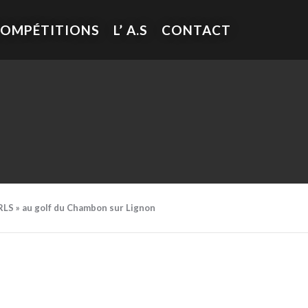
COMPÉTITIONS
L’ A.S
CONTACT
IRLS » au golf du Chambon sur Lignon