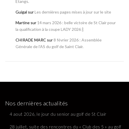
Etangs.
Guigal
sur
Les dernières pages mises à jour sur le site
Martine
sur
14 mars 2026 : belle victoire de St Clair pour
la qualification à la coupe LADY 2026 🍾
CHIRADE MARC
sur
8 février 2026 : Assemblée
Générale de l’AS du golf de Saint Clair.
Nos dernières actualités
4 aout 2026, le jour du senior au golf de St Clair
28 juillet, suite des rencontres du « Club des 5 » au golf