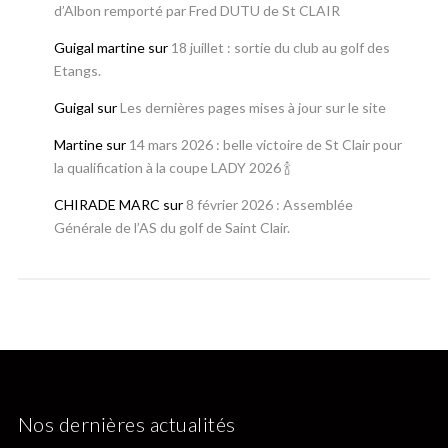
d’Albon remporté par Fred DUTU de St CLAIR
Guigal martine
sur
18 juillet : sortie du club au golf des
Etangs.
Guigal
sur
Les dernières pages mises à jour sur le site
Martine
sur
14 mars 2026 : belle victoire de St Clair pour
la qualification à la coupe LADY 2026 🍾
CHIRADE MARC
sur
8 février 2026 : Assemblée
Générale de l’AS du golf de Saint Clair.
Nos dernières actualités